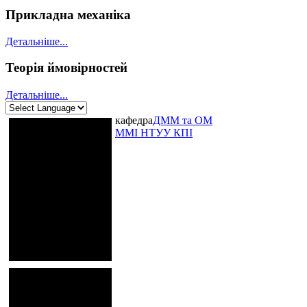
Прикладна механіка
Детальніше...
Теорія ймовірностей
Детальніше...
кафедра
ДММ та ОМ
ММІ НТУУ КПІ