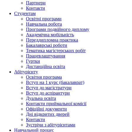
Партнери
Контакти
Студентам
Освітні програми
Навчальна робота
Програми подвійного диплому
Академічна мобільність
Переддипломна практика
Бакалаврські роботи
Тематика магістерських робіт
Працевлаштування
Гуртки
Дистанційна освіта
Абітурієнту
Освітня програма
Вступ на 1 курс (бакалаврат)
Вступ до магістратури
Вступ до аспірантури
Дуальна освіта
Контакти приймальної комісії
Офіційні документи
Дні відкритих дверей
Контакти
Зустрічи з абітурієнтами
Навчальний процес