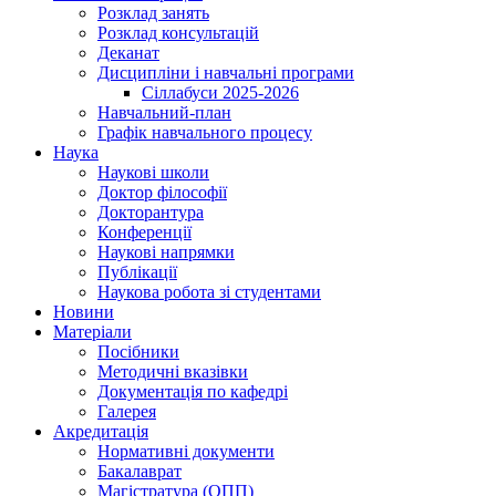
Розклад занять
Розклад консультацій
Деканат
Дисципліни і навчальні програми
Сіллабуси 2025-2026
Навчальний-план
Графік навчального процесу
Наука
Наукові школи
Доктор філософії
Докторантура
Конференції
Наукові напрямки
Публікації
Наукова робота зі студентами
Новини
Матеріали
Посібники
Методичні вказівки
Документація по кафедрі
Галерея
Акредитація
Нормативні документи
Бакалаврат
Магістратура (ОПП)