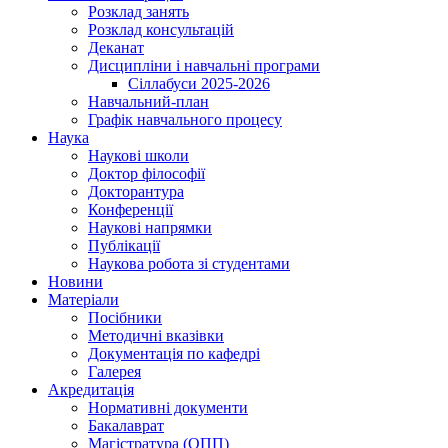
Розклад занять
Розклад консультацій
Деканат
Дисципліни і навчальні програми
Сіллабуси 2025-2026
Навчальний-план
Графік навчального процесу
Наука
Наукові школи
Доктор філософії
Докторантура
Конференції
Наукові напрямки
Публікації
Наукова робота зі студентами
Новини
Матеріали
Посібники
Методичні вказівки
Документація по кафедрі
Галерея
Акредитація
Нормативні документи
Бакалаврат
Магістратура (ОПП)