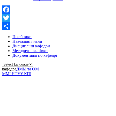
Facebook
Twitter
Share
Посібники
Навчальні плани
Дисципліни кафедри
Методичні вказівки
Документація по кафедрі
кафедра
ДММ та ОМ
ММІ НТУУ КПІ