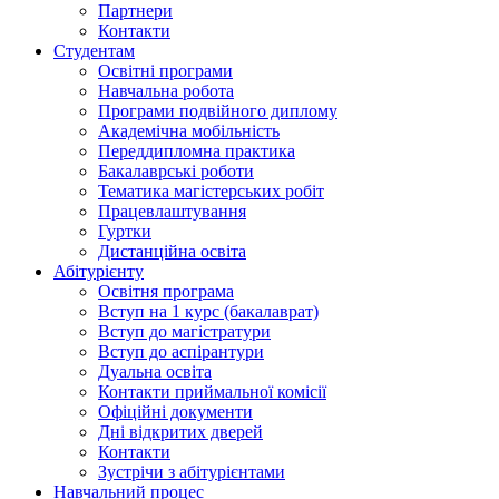
Партнери
Контакти
Студентам
Освітні програми
Навчальна робота
Програми подвійного диплому
Академічна мобільність
Переддипломна практика
Бакалаврські роботи
Тематика магістерських робіт
Працевлаштування
Гуртки
Дистанційна освіта
Абітурієнту
Освітня програма
Вступ на 1 курс (бакалаврат)
Вступ до магістратури
Вступ до аспірантури
Дуальна освіта
Контакти приймальної комісії
Офіційні документи
Дні відкритих дверей
Контакти
Зустрічи з абітурієнтами
Навчальний процес