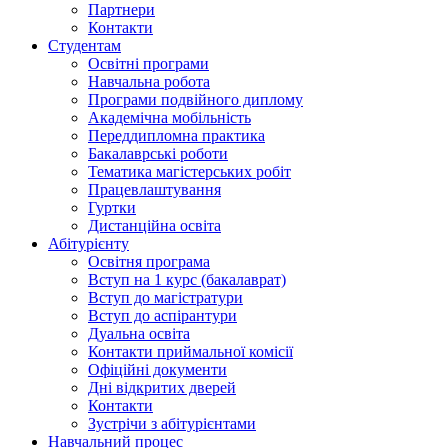
Партнери
Контакти
Студентам
Освітні програми
Навчальна робота
Програми подвійного диплому
Академічна мобільність
Переддипломна практика
Бакалаврські роботи
Тематика магістерських робіт
Працевлаштування
Гуртки
Дистанційна освіта
Абітурієнту
Освітня програма
Вступ на 1 курс (бакалаврат)
Вступ до магістратури
Вступ до аспірантури
Дуальна освіта
Контакти приймальної комісії
Офіційні документи
Дні відкритих дверей
Контакти
Зустрічи з абітурієнтами
Навчальний процес