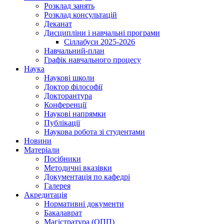
Розклад занять
Розклад консультацій
Деканат
Дисципліни і навчальні програми
Сіллабуси 2025-2026
Навчальний-план
Графік навчального процесу
Наука
Наукові школи
Доктор філософії
Докторантура
Конференції
Наукові напрямки
Публікації
Наукова робота зі студентами
Новини
Матеріали
Посібники
Методичні вказівки
Документація по кафедрі
Галерея
Акредитація
Нормативні документи
Бакалаврат
Магістратура (ОПП)