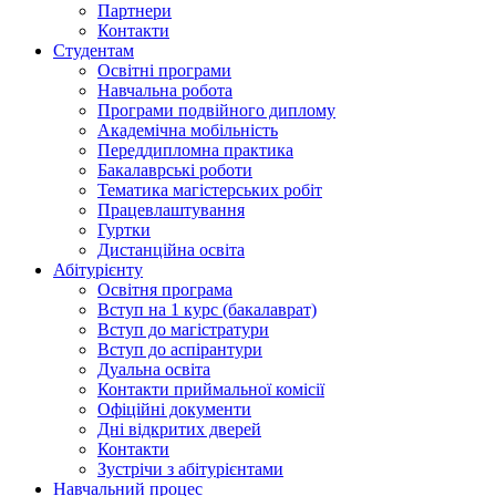
Партнери
Контакти
Студентам
Освітні програми
Навчальна робота
Програми подвійного диплому
Академічна мобільність
Переддипломна практика
Бакалаврські роботи
Тематика магістерських робіт
Працевлаштування
Гуртки
Дистанційна освіта
Абітурієнту
Освітня програма
Вступ на 1 курс (бакалаврат)
Вступ до магістратури
Вступ до аспірантури
Дуальна освіта
Контакти приймальної комісії
Офіційні документи
Дні відкритих дверей
Контакти
Зустрічи з абітурієнтами
Навчальний процес