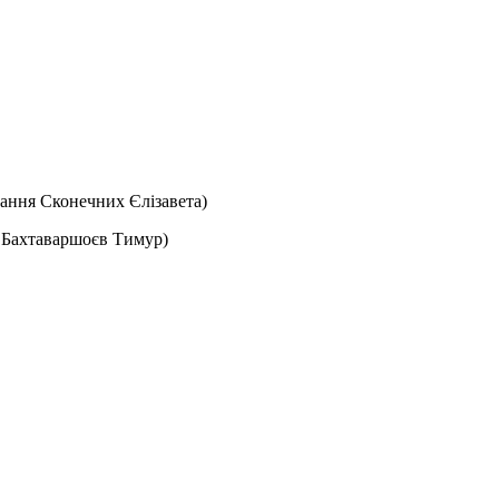
чання Сконечних Єлізавета)
 Бахтаваршоєв Тимур)