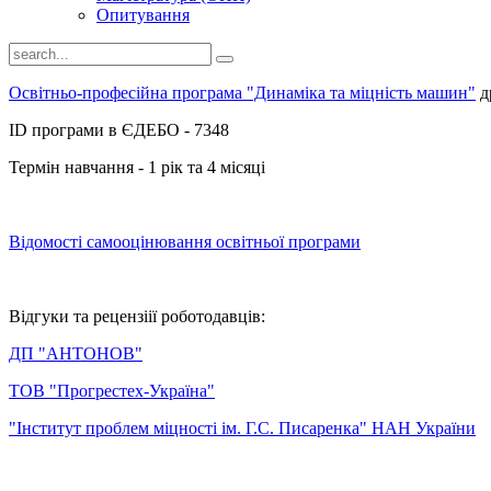
Опитування
Освітньо-професійна програма "Динаміка та міцність машин"
д
ID програми в ЄДЕБО - 7348
Термін навчання - 1 рік та 4 місяці
Відомості самооцінювання освітньої програми
Відгуки та рецензіії роботодавців:
ДП "АНТОНОВ"
ТОВ "Прогрестех-Україна"
"Інститут проблем міцності ім. Г.С. Писаренка" НАН України