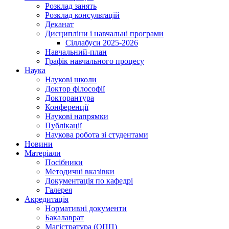
Розклад занять
Розклад консультацій
Деканат
Дисципліни і навчальні програми
Сіллабуси 2025-2026
Навчальний-план
Графік навчального процесу
Наука
Наукові школи
Доктор філософії
Докторантура
Конференції
Наукові напрямки
Публікації
Наукова робота зі студентами
Новини
Матеріали
Посібники
Методичні вказівки
Документація по кафедрі
Галерея
Акредитація
Нормативні документи
Бакалаврат
Магістратура (ОПП)