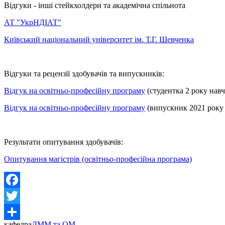
Відгуки - інші стейкхолдери та академічна спільнота
АТ "УкрНДІАТ"
Київський національний університет ім. Т.Г. Шевченка
Відгуки та рецензії здобувачів та випускників:
Відгук на освітньо-професійну програму
(студентка 2 року нав
Відгук на освітньо-професійну програму
(випускник 2021 року
Результати опитування здобувачів:
Опитування магістрів (освітньо-професійна програма)
Facebook
Twitter
кафедра
ДММ та ОМ